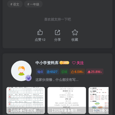
# 语文
# 一年级
喜欢就支持一下吧
点赞
12
分享
收藏
中小学资料库
关注
0
6527
0
6.5W+
25.8W+
这家伙很懒，什么都没有写...
【2026春42页完整版】二年级下册语文写字表字帖.pdf
【2026年最新整理版】部编语文1-6年级下必背内容汇总