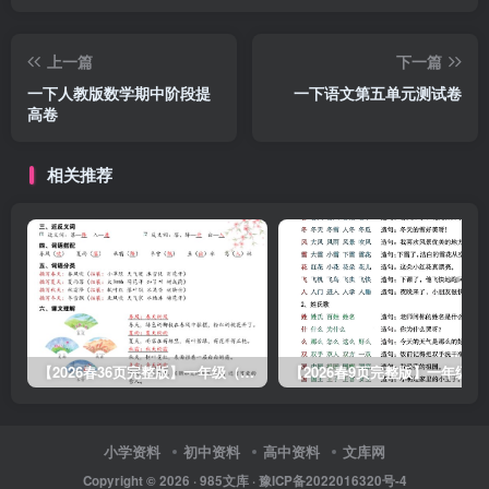
上一篇
下一篇
一下人教版数学期中阶段提
一下语文第五单元测试卷
高卷
相关推荐
【2026春36页完整版】一年级（下册）语文寒假预习每课晨读单.pdf
【2026春9页
小学资料
初中资料
高中资料
文库网
Copyright © 2026 ·
985文库
·
豫ICP备2022016320号-4